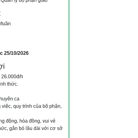
 Quản lý bộ phận giao
t
/tuần
c 25/10/2026
ợi
 26.000đ/h
nh thức.
chuyên ca
việc, quy trình của bộ phận,
ng động, hòa đồng, vui vẻ
ức, gắn bó lâu dài với cơ sở