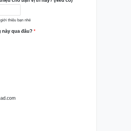
hiệu cho bạn vị trí này? (Nếu có)
giới thiệu bạn nhé
ng này qua đâu?
*
ead.com