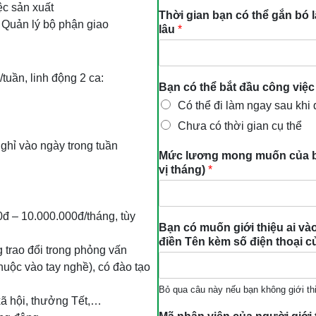
ệc sản xuất
Thời gian bạn có thể gắn bó l
 Quản lý bộ phận giao
lâu
*
/tuần, linh động 2 ca:
Bạn có thể bắt đầu công việc
Có thể đi làm ngay sau khi
Chưa có thời gian cụ thể
nghỉ vào ngày trong tuần
Mức lương mong muốn của bạn
vị tháng)
*
đ – 10.000.000đ/tháng, tùy
Bạn có muốn giới thiệu ai v
điền Tên kèm số điện thoại c
trao đổi trong phỏng vấn
thuộc vào tay nghề), có đào tạo
Bỏ qua câu này nếu bạn không giới thi
xã hội, thưởng Tết,…