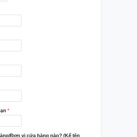
bạn
*
àng/Đơn vị cửa hàng nào? (Kể tên