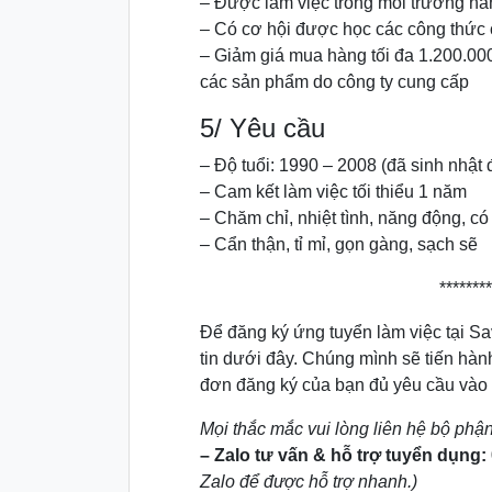
– Được làm việc trong môi trường n
– Có cơ hội được học các công thức 
– Giảm giá mua hàng tối đa 1.200.00
các sản phẩm do công ty cung cấp
5/ Yêu cầu
– Độ tuổi: 1990 – 2008 (đã sinh nhật đ
– Cam kết làm việc tối thiểu 1 năm
– Chăm chỉ, nhiệt tình, năng động, có
– Cẩn thận, tỉ mỉ, gọn gàng, sạch sẽ
********
Để đăng ký ứng tuyển làm việc tại Sa
tin dưới đây. Chúng mình sẽ tiến hành 
đơn đăng ký của bạn đủ yêu cầu vào
Mọi thắc mắc vui lòng liên hệ bộ phậ
– Zalo tư vấn & hỗ trợ tuyển dụng:
Zalo để được hỗ trợ nhanh.)