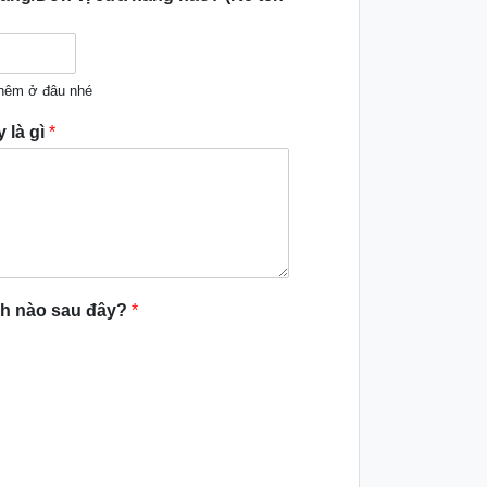
thêm ở đâu nhé
 là gì
*
nh nào sau đây?
*