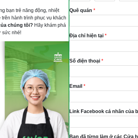
ng bạn trẻ năng động, nhiệt
Quê quán
*
trên hành trình phục vụ khách
của chúng tôi?
Hãy khám phá
ử sức nhé!
Địa chỉ hiện tại
*
Số điện thoại
*
Email
*
Link Facebook cá nhân của 
Bạn đã từng làm ở các Cửa h