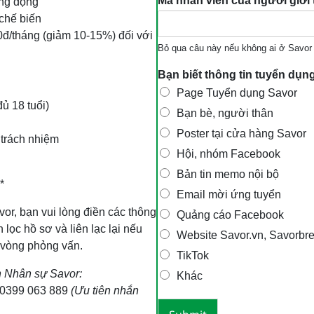
Mã nhân viên của người giới t
ăng động
chế biến
0đ/tháng (giảm 10-15%) đối với
Bỏ qua câu này nếu không ai ở Savor 
Bạn biết thông tin tuyển dụ
Page Tuyển dụng Savor
ủ 18 tuổi)
Bạn bè, người thân
Poster tại cửa hàng Savor
 trách nhiệm
Hội, nhóm Facebook
Bản tin memo nội bộ
*
Email mời ứng tuyển
vor, bạn vui lòng điền các thông
Quảng cáo Facebook
lọc hồ sơ và liên lạc lại nếu
Website Savor.vn, Savorbr
 vòng phỏng vấn.
TikTok
n Nhân sự Savor:
Khác
0399 063 889
(Ưu tiên nhắn