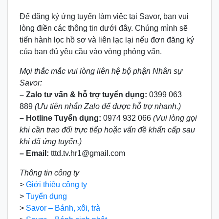
Để đăng ký ứng tuyển làm việc tại Savor, bạn vui
lòng điền các thông tin dưới đây. Chúng mình sẽ
tiến hành lọc hồ sơ và liên lạc lại nếu đơn đăng ký
của bạn đủ yêu cầu vào vòng phỏng vấn.
Mọi thắc mắc vui lòng liên hệ bộ phận Nhân sự
Savor:
– Zalo tư vấn & hỗ trợ tuyển dụng:
0399 063
889
(Ưu tiên nhắn Zalo để được hỗ trợ nhanh.)
– Hotline Tuyển dụng:
0974 932 066
(Vui lòng gọi
khi cần trao đổi trực tiếp hoặc vấn đề khẩn cấp sau
khi đã ứng tuyển.)
– Email:
tttd.tv.hr1@gmail.com
Thông tin công ty
>
Giới thiệu công ty
>
Tuyển dụng
>
Savor – Bánh, xôi, trà