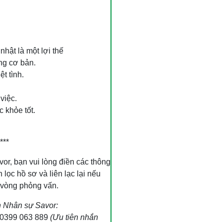
hật là một lợi thế
òng cơ bản.
t tình.
việc.
 khỏe tốt.
***
vor, bạn vui lòng điền các thông
lọc hồ sơ và liên lạc lại nếu
 vòng phỏng vấn.
n Nhân sự Savor:
0399 063 889
(Ưu tiên nhắn