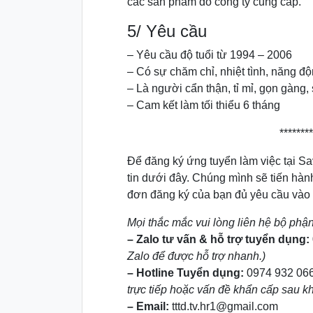
các sản phẩm do công ty cung cấp.
5/ Yêu cầu
– Yêu cầu độ tuổi từ 1994 – 2006
– Có sự chăm chỉ, nhiệt tình, năng độ
– Là người cẩn thận, tỉ mỉ, gọn gàng,
– Cam kết làm tối thiểu 6 tháng
********
Để đăng ký ứng tuyển làm việc tại Sa
tin dưới đây. Chúng mình sẽ tiến hành 
đơn đăng ký của bạn đủ yêu cầu vào
Mọi thắc mắc vui lòng liên hệ bộ phậ
– Zalo tư vấn & hỗ trợ tuyển dụng:
Zalo để được hỗ trợ nhanh.)
– Hotline Tuyển dụng:
0974 932 06
trực tiếp hoặc vấn đề khẩn cấp sau kh
– Email:
tttd.tv.hr1@gmail.com