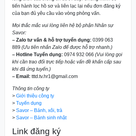
tiến hành lọc hồ sơ và liên lạc lại nếu đơn đăng ký
của bạn đủ yêu cầu vào vòng phỏng vấn.
Mọi thắc mắc vui lòng liên hệ bộ phận Nhân sự
Savor:
– Zalo tư vấn & hỗ trợ tuyển dụng:
0399 063
889
(Ưu tiên nhắn Zalo để được hỗ trợ nhanh.)
– Hotline Tuyển dụng:
0974 932 066
(Vui lòng gọi
khi cần trao đổi trực tiếp hoặc vấn đề khẩn cấp sau
khi đã ứng tuyển.)
– Email:
tttd.tv.hr1@gmail.com
Thông tin công ty
>
Giới thiệu công ty
>
Tuyển dụng
>
Savor – Bánh, xôi, trà
>
Savor – Bánh sinh nhật
Link đăng ký