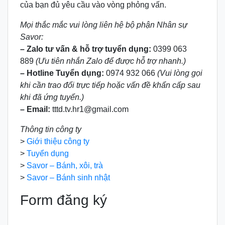
của bạn đủ yêu cầu vào vòng phỏng vấn.
Mọi thắc mắc vui lòng liên hệ bộ phận Nhân sự
Savor:
– Zalo tư vấn & hỗ trợ tuyển dụng:
0399 063
889
(Ưu tiên nhắn Zalo để được hỗ trợ nhanh.)
– Hotline Tuyển dụng:
0974 932 066
(Vui lòng gọi
khi cần trao đổi trực tiếp hoặc vấn đề khẩn cấp sau
khi đã ứng tuyển.)
– Email:
tttd.tv.hr1@gmail.com
Thông tin công ty
>
Giới thiệu công ty
>
Tuyển dụng
>
Savor – Bánh, xôi, trà
>
Savor – Bánh sinh nhật
Form đăng ký